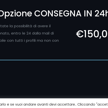
Opzione CONSEGNA IN 24
te la possibilità di avere il
€150,
nato, entro le 24 dalla mail di
ile con tutti i profili ma non con
arlo e se vuoi andare avanti devi accettare.. Cliccando "accet
 2006-2021 [sTen]*Video – P.IVA 09626980966 –
Privacy Poli