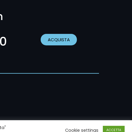
h
00
ACQUISTA
ta"
cy
Cookie settings
ACCETTA