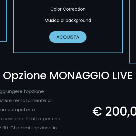
Color Correction
Musica di background
ACQUISTA
Opzione MONAGGIO LIVE
ggiungere l’opzione
sistere remotamente al
€ 200,
 tuo computer o
 sessione. Il tutto per una
7:30. Chiedimi l’opzione in