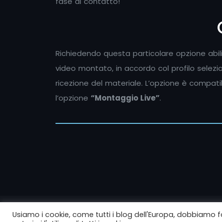
fase di contatto!
Richiedendo questa particolare opzione abilita
video montato, in accordo col profilo selezio
ricezione del materiale. L’opzione è compatib
l’opzione
“Montaggio Live”
.
Usiamo i cookie, come tutti i blog dell'Europa, dobbiamo f
©